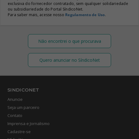
exclusiva do fornecedor contratado, sem qualquer solidariedade
ou subsidiariedade do Portal SíndicoNet.
Para saber mais, acesse nosso
Regulamento de Uso
.
Não encontrei o que procurava
Quero anunciar no SíndicoNet
SINDICONET
Anuncie
Seja um parceiro
Contato
Imprensa e Jornalismo
Cadastre-se