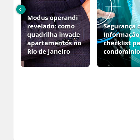
‹
Modus operandi
no
revelado: como
Segurança 
quadrilha invade
Informação
apartamentos no
checklist p
Rio de Janeiro
condomínio