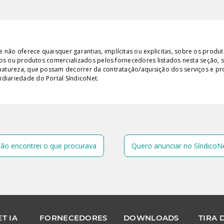
ão oferece quaisquer garantias, implícitas ou explicitas, sobre os produto
iços ou produtos comercializados pelos fornecedores listados nesta seção, 
 natureza, que possam decorrer da contratação/aquisição dos serviços e pr
diariedade do Portal SíndicoNet.
ão encontrei o que procurava
Quero anunciar no SíndicoN
T IA
FORNECEDORES
DOWNLOADS
TIRA 