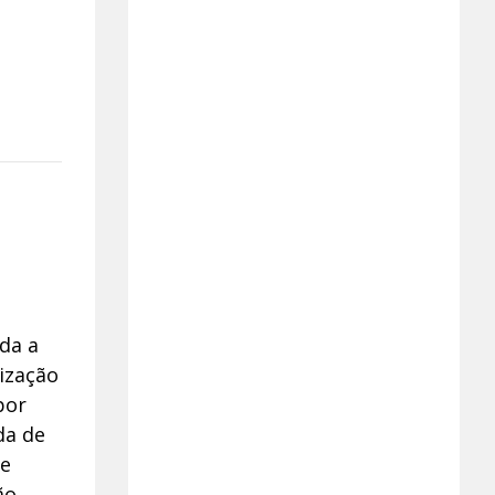
da a
nização
por
da de
ue
ão