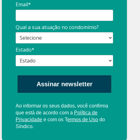
Email*
Síndico
profissional:
Ina
Qual a sua atuação no condomínio?
cuidado com as
con
propagandas
ent
Estado*
: O que é?
enganosas!
pre
Assinar newsletter
Ao informar os seus dados, você confirma
que está de acordo com a
Política de
Privacidade
e com os
T
ermos de Uso
do
Síndico.