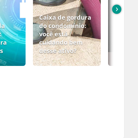
›
Caixa de gordura
da
do condomínio:
:
você está
ara
cuidando bem
s
desse ativo?
PCMSO