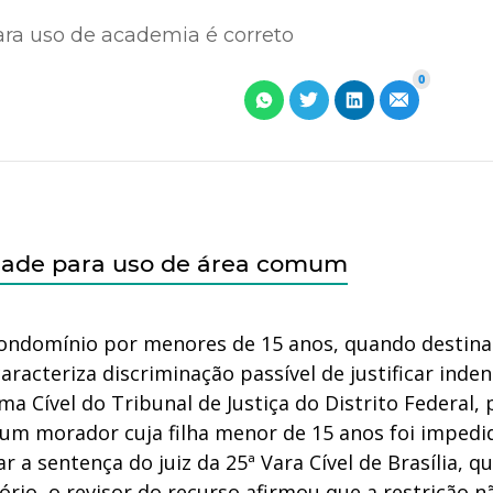
ra uso de academia é correto
0
idade para uso de área comum
 condomínio por menores de 15 anos, quando destina
aracteriza discriminação passível de justificar inde
a Cível do Tribunal de Justiça do Distrito Federal, 
 um morador cuja filha menor de 15 anos foi impedi
 a sentença do juiz da 25ª Vara Cível de Brasília, q
rio, o revisor do recurso afirmou que a restrição n