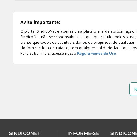
Aviso importante:
O portal SíndicoNet é apenas uma plataforma de aproximação, e n
SíndicoNet não se responsabiliza, a qualquer título, pelos serv
ciente que todos os eventuais danos ou prejuízos, de qualquer
do fornecedor contratado, sem qualquer solidariedade ou subsi
Para saber mais, acesse nosso
Regulamento de Uso
.
N
SINDICONET
INFORME-SE
SÍNDICONE