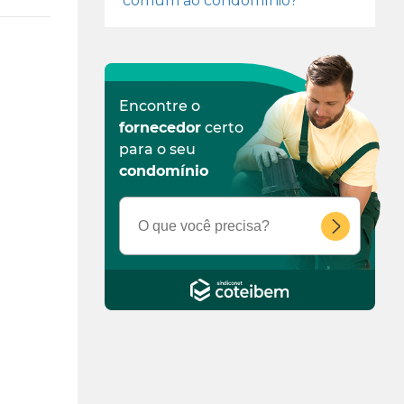
comum ao condomínio?
Encontre o
fornecedor
certo
para o seu
condomínio