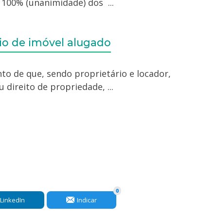
100% (unanimidade) dos ...
io de imóvel alugado
nto de que, sendo proprietário e locador,
 direito de propriedade, ...
0
LinkedIn
Indicar