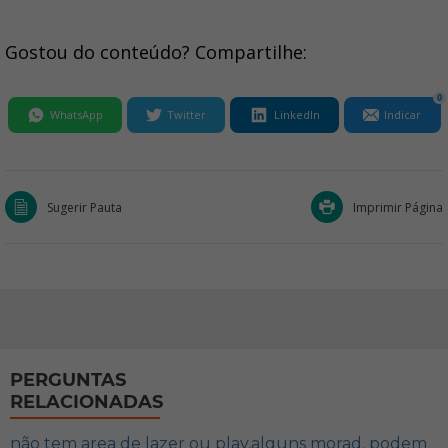
Gostou do conteúdo? Compartilhe:
0
WhatsApp
Twitter
LinkedIn
Indicar
Sugerir Pauta
Imprimir Página
PERGUNTAS
RELACIONADAS
não tem area de lazer ou play,alguns morad. podem