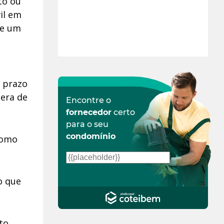
to ou
vil em
de um
m prazo
 era de
Encontre o
fornecedor
certo
para o seu
condomínio
como
o que
to,