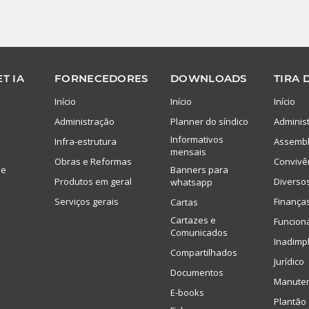
T IA
FORNECEDORES
DOWNLOADS
TIRA 
Início
Início
Início
Administração
Planner do síndico
Adminis
Informativos
Infra-estrutura
Assembl
mensais
Obras e Reformas
Convivê
de
Banners para
Produtos em geral
Diverso
whatsapp
Serviços gerais
Finança
Cartas
Cartazes e
Funcion
Comunicados
Inadimp
Compartilhados
Jurídico
Documentos
Manute
E-books
Plantão 