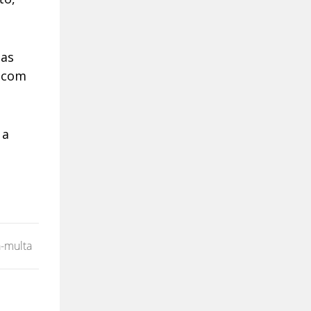
sas
C com
 a
a-multa