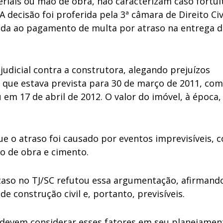
eriais ou mão de obra, não caracterizam caso fortui
A decisão foi proferida pela 3ª câmara de Direito Ci
ada ao pagamento de multa por atraso na entrega 
udicial contra a construtora, alegando prejuízos
, que estava prevista para 30 de março de 2011, co
em 17 de abril de 2012. O valor do imóvel, à época,
e o atraso foi causado por eventos imprevisíveis, 
o de obra e cimento.
caso no TJ/SC refutou essa argumentação, afirmand
de construção civil e, portanto, previsíveis.
 devem considerar esses fatores em seu planejamen