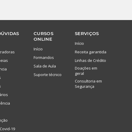
DÚVIDAS
CURSOS
SERVIÇOS
ONLINE
Início
Início
tradoras
Receita garantida
Formandos
eias
Linhas de Crédito
Sala de Aula
Doações em
ncia
geral
Suporte técnico
s
Consultoria em
s
Segurança
ários
lência
nção
Covid-19