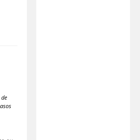
 de
casos