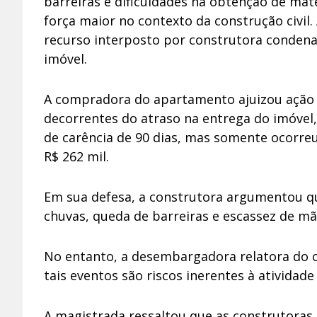
barreiras e dificuldades na obtenção de mat
força maior no contexto da construção civil. 
recurso interposto por construtora conden
imóvel.
A compradora do apartamento ajuizou ação j
decorrentes do atraso na entrega do imóvel
de carência de 90 dias, mas somente ocorreu 
R$ 262 mil.
Em sua defesa, a construtora argumentou qu
chuvas, queda de barreiras e escassez de mã
No entanto, a desembargadora relatora do 
tais eventos são riscos inerentes à atividade 
A magistrada ressaltou que as construtoras