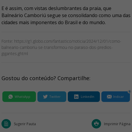
E é assim, com vistas deslumbrantes da praia, que
Balneário Camboriú segue se consolidando como uma das
cidades mais imponentes do Brasil e do mundo.
Fonte: https://g1.globo.com/fantastico/noticia/2024/12/01/como-
balneario-camboriu-se-transformou-no-paraiso-dos-predios-
gigantes.ghtml
Gostou do conteúdo? Compartilhe:
0
WhatsApp
Twitter
LinkedIn
Indicar
Sugerir Pauta
Imprimir Página