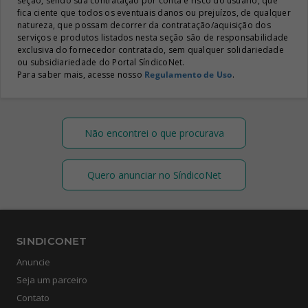
seção, sendo sua contratação por conta e risco do usuário, que
fica ciente que todos os eventuais danos ou prejuízos, de qualquer
natureza, que possam decorrer da contratação/aquisição dos
serviços e produtos listados nesta seção são de responsabilidade
exclusiva do fornecedor contratado, sem qualquer solidariedade
ou subsidiariedade do Portal SíndicoNet.
Para saber mais, acesse nosso
Regulamento de Uso
.
Não encontrei o que procurava
Quero anunciar no SíndicoNet
SINDICONET
Anuncie
Seja um parceiro
Contato