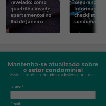
revelado: como
Segurança da
quadrilha invade
Informação:
apartamentos no
checklist par
Rio de Janeiro
condomínios
Mantenha-se atualizado sobre
o setor condominial
Assine e receba conteúdos exclusivos por e-mail:
Nome*
Email*