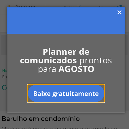
Produtos
Cotar
Anunciar
ASSINE
Planner de
comunicados
prontos
para
AGOSTO
Home
Informe-se
Notícias
Convivência
Barulho em condomínio
Convivência
Baixe gratuitamente
Barulho em condomínio