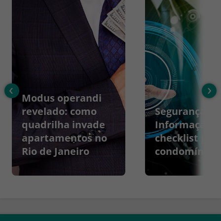
‹
›
Modus operandi
revelado: como
Segurança da
quadrilha invade
Informação:
apartamentos no
checklist par
Rio de Janeiro
condomínios