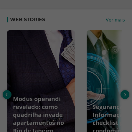
Ver mais
WEB STORIES
‹
›
Modus operandi
revelado: como
Segurança da
quadrilha invade
Informação:
apartamentos no
checklist par
Rio de Janeiro
condomínios