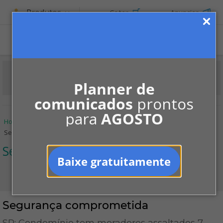
Produtos
Cotar
Anunciar
Planner de
comunicados
prontos
para
AGOSTO
Home
Informe-se
Notícias
Segurança
Segurança comprometida
Segurança
Baixe gratuitamente
Segurança comprometida