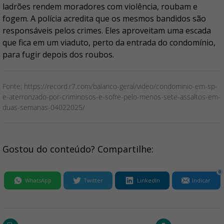
ladrões rendem moradores com violência, roubam e
fogem. A polícia acredita que os mesmos bandidos são
responsáveis pelos crimes. Eles aproveitam uma escada
que fica em um viaduto, perto da entrada do condomínio,
para fugir depois dos roubos.
Fonte: https://record.r7.com/balanco-geral/video/condominio-em-sp-
e-aterrorizado-por-criminosos-e-sofre-pelo-menos-sete-assaltos-em-
duas-semanas-04022025/
Gostou do conteúdo? Compartilhe:
0
WhatsApp
Twitter
LinkedIn
Indicar