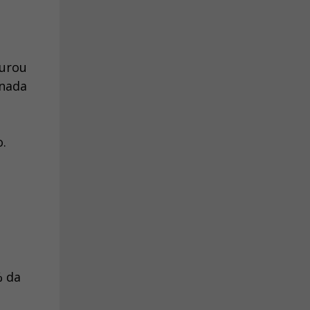
turou
 nada
o.
s
% da