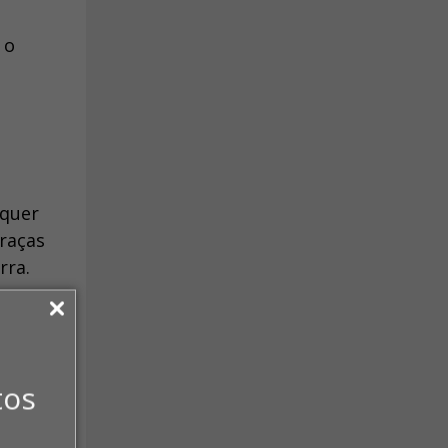
 o
lquer
raças
rra.
a a
tos
ito à