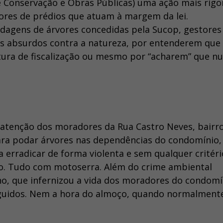
e Conservação e Obras Públicas) uma ação mais rigo
stores de prédios que atuam à margem da lei.
odagens de árvores concedidas pela Sucop, gestores
s absurdos contra a natureza, por entenderem que
tura de fiscalização ou mesmo por “acharem” que n
tenção dos moradores da Rua Castro Neves, bairr
ara podar árvores nas dependências do condomínio,
 erradicar de forma violenta e sem qualquer critéri
o. Tudo com motoserra. Além do crime ambiental
o, que infernizou a vida dos moradores do condomí
eguidos. Nem a hora do almoço, quando normalment