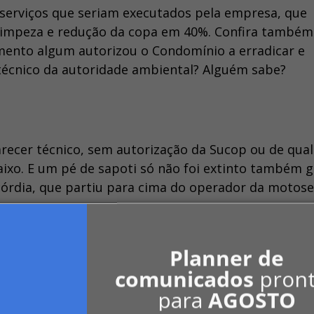
serviços que seriam executados pela empresa, que
 limpeza e redução da copa em 40%. Confira também
ento algum autorizou o Condomínio a erradicar e
 técnico da autoridade ambiental? Alguém sabe?
arecer técnico, sem autorização da Sucop ou de qua
ixo. E um pé de sapoti só não foi extinto também g
córdia, que partiu para cima do operador da motose
Planner de
iras, a administração do Edifício Diana está sujeit
comunicados
pron
ssera constitui crime contra o meio ambiente, suje
para
AGOSTO
e multa de 1 (um) a 10 (dez) salários mínimos de