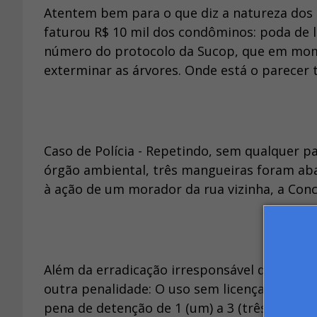
Atentem bem para o que diz a natureza dos 
faturou R$ 10 mil dos condôminos: poda de
número do protocolo da Sucop, que em mom
exterminar as árvores. Onde está o parecer
Caso de Polícia - Repetindo, sem qualquer p
órgão ambiental, três mangueiras foram aba
à ação de um morador da rua vizinha, a Con
Além da erradicação irresponsável das mangue
outra penalidade: O uso sem licença de moto
pena de detenção de 1 (um) a 3 (três) meses 