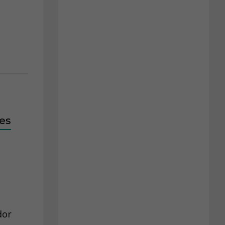
es
dor