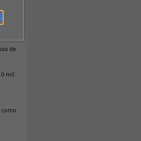
nos
uso de
0 mil.
o como