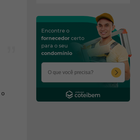
Encontre o
fornecedor
certo
para o seu
condomínio
 o