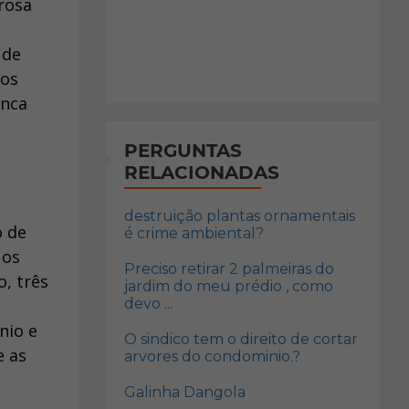
rosa
 de
 os
unca
PERGUNTAS
RELACIONADAS
destruição plantas ornamentais
o de
é crime ambiental?
 os
Preciso retirar 2 palmeiras do
o, três
jardim do meu prédio , como
devo ...
nio e
O sindico tem o direito de cortar
e as
arvores do condominio.?
Galinha Dangola