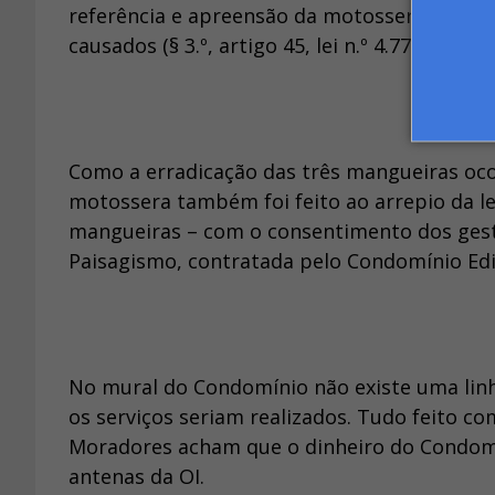
referência e apreensão da motosserra, sem 
causados (§ 3.º, artigo 45, lei n.º 4.771/65).
Como a erradicação das três mangueiras oc
motossera também foi feito ao arrepio da 
mangueiras – com o consentimento dos gesto
Paisagismo, contratada pelo Condomínio Edi
No mural do Condomínio não existe uma li
os serviços seriam realizados. Tudo feito c
Moradores acham que o dinheiro do Condomín
antenas da OI.