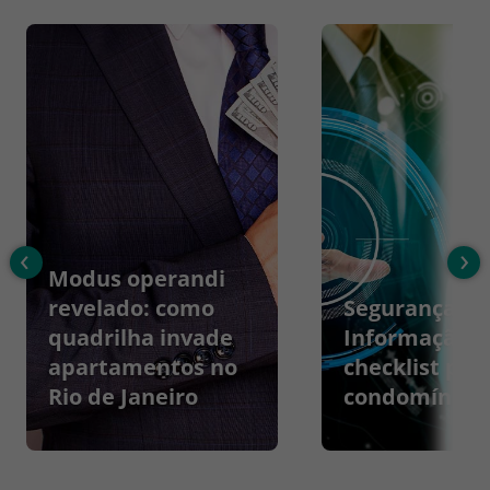
‹
›
Modus operandi
revelado: como
Segurança da
quadrilha invade
Informação:
apartamentos no
checklist par
Rio de Janeiro
condomínios