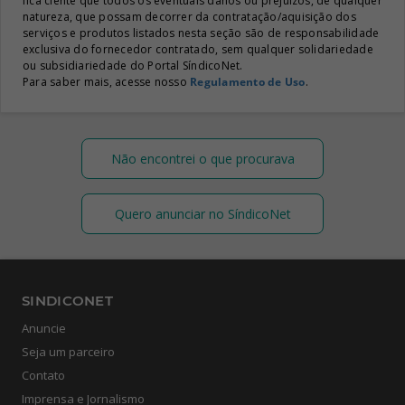
fica ciente que todos os eventuais danos ou prejuízos, de qualquer
natureza, que possam decorrer da contratação/aquisição dos
serviços e produtos listados nesta seção são de responsabilidade
exclusiva do fornecedor contratado, sem qualquer solidariedade
ou subsidiariedade do Portal SíndicoNet.
Para saber mais, acesse nosso
Regulamento de Uso
.
Não encontrei o que procurava
Quero anunciar no SíndicoNet
SINDICONET
Anuncie
Seja um parceiro
Contato
Imprensa e Jornalismo