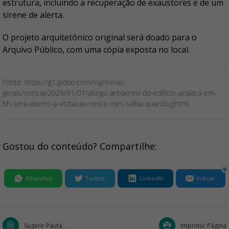
estrutura, incluindo a recuperação de exaustores e de um
sirene de alerta.
O projeto arquitetônico original será doado para o
Arquivo Público, com uma cópia exposta no local.
Fonte: https://g1.globo.com/mg/minas-
gerais/noticia/2025/01/07/abrigo-antiaereo-do-edificio-acaiaca-em-
bh-sera-aberto-a-visitacao-neste-mes-saiba-quando.ghtml
Gostou do conteúdo? Compartilhe:
0
WhatsApp
Twitter
LinkedIn
Indicar
Sugerir Pauta
Imprimir Página