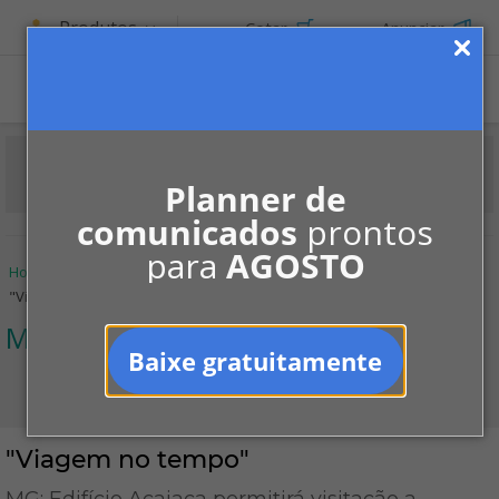
Produtos
Cotar
Anunciar
Planner de
comunicados
prontos
para
AGOSTO
Home
Informe-se
Notícias
Mundo estranho
"Viagem no tempo"
Mundo estranho
Baixe gratuitamente
"Viagem no tempo"