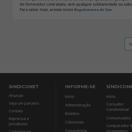
do fornecedor contratado, sem qualquer solidariedade ou subsi
Para saber mais, acesse nosso
Regulamento de Uso
.
N
SINDICONET
INFORME-SE
SÍNDICONE
Anuncie
Início
Início
Seja um parceiro
Consultor
Administração
Condominial
Contato
Boletins
Comunicados
Imprensa e
Colunistas
Jornalismo
Comparador 
Convivência
orçamentos
Cadastre-se