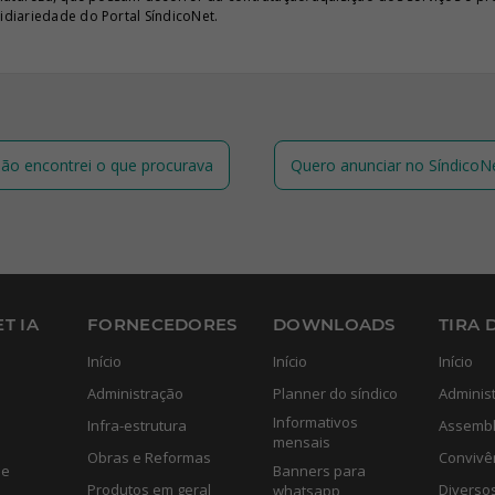
diariedade do Portal SíndicoNet.
ão encontrei o que procurava
Quero anunciar no SíndicoN
T IA
FORNECEDORES
DOWNLOADS
TIRA 
Início
Início
Início
Administração
Planner do síndico
Adminis
Informativos
Infra-estrutura
Assembl
mensais
Obras e Reformas
Convivê
de
Banners para
Produtos em geral
Diverso
whatsapp