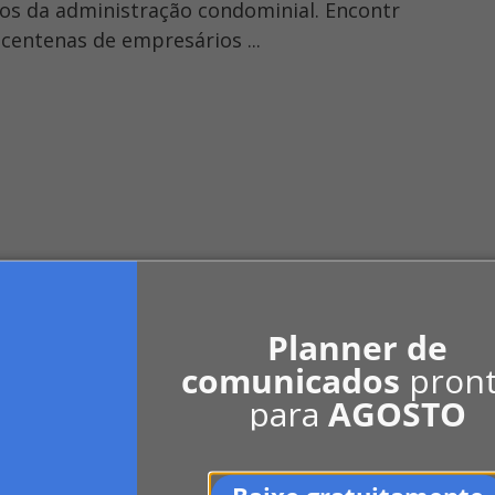
os da administração condominial. Encontr
centenas de empresários ...
0
LinkedIn
Indicar
Planner de
comunicados
pron
para
AGOSTO