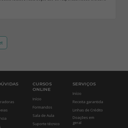
et
DÚVIDAS
CURSOS
SERVIÇOS
ONLINE
Início
Início
tradoras
Receita garantida
Formandos
eias
Linhas de Crédito
Sala de Aula
Doações em
ncia
geral
Suporte técnico
s