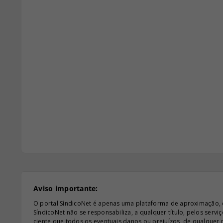
Aviso importante:
O portal SíndicoNet é apenas uma plataforma de aproximação, e n
SíndicoNet não se responsabiliza, a qualquer título, pelos serv
ciente que todos os eventuais danos ou prejuízos, de qualquer