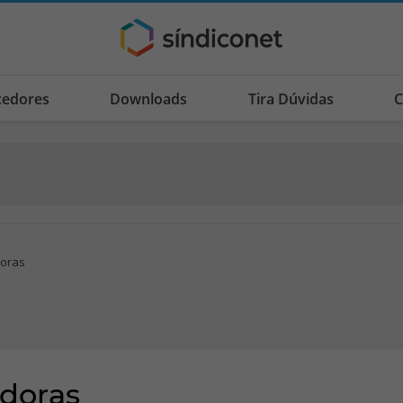
cedores
Downloads
Tira Dúvidas
C
doras
adoras