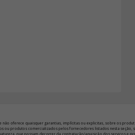
ão oferece quaisquer garantias, implícitas ou explicitas, sobre os produto
iços ou produtos comercializados pelos fornecedores listados nesta seção, 
 natureza, que possam decorrer da contratação/aquisição dos serviços e pr