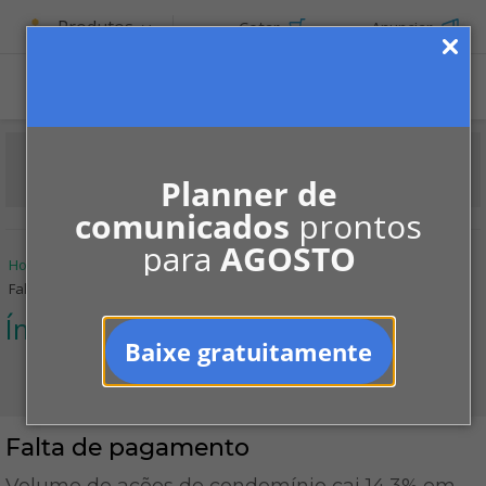
Produtos
Cotar
Anunciar
Planner de
comunicados
prontos
para
AGOSTO
Home
Informe-se
Mercado
Índices Condominiais
Falta de pagamento
Índices Condominiais
Baixe gratuitamente
Falta de pagamento