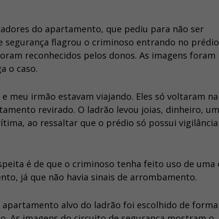
radores do apartamento, que pediu para não ser
de segurança flagrou o criminoso entrando no prédio
oram reconhecidos pelos donos. As imagens foram
ga o caso.
e e meu irmão estavam viajando. Eles só voltaram na
tamento revirado. O ladrão levou joias, dinheiro, u
ima, ao ressaltar que o prédio só possui vigilância
speita é de que o criminoso tenha feito uso de uma
nto, já que não havia sinais de arrombamento.
 apartamento alvo do ladrão foi escolhido de forma
so. As imagens do circuito de segurança mostram o