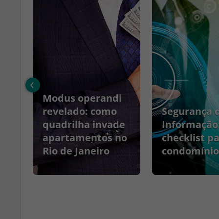
‹
Modus operandi
no
revelado: como
Segurança 
quadrilha invade
Informação
apartamentos no
checklist p
Rio de Janeiro
condomínio