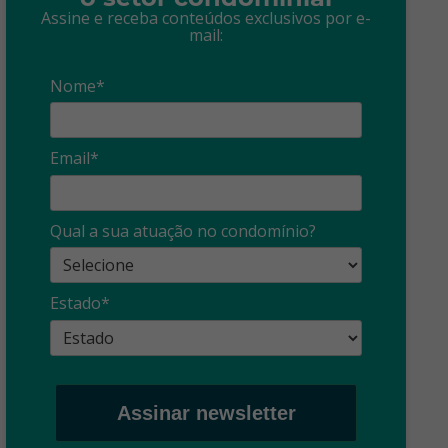
Assine e receba conteúdos exclusivos por e-
mail:
Nome*
Email*
Síndico
profissional:
Ina
Qual a sua atuação no condomínio?
cuidado com as
con
propagandas
ent
Estado*
: O que é?
enganosas!
pre
Assinar newsletter