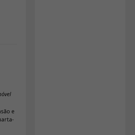
móvel
asão e
arta-