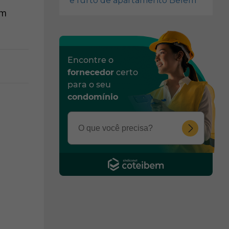
e furto de apartamento Belem
am
Encontre o
fornecedor
certo
para o seu
condomínio