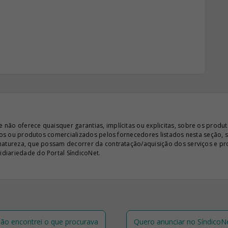
ão oferece quaisquer garantias, implícitas ou explicitas, sobre os produto
iços ou produtos comercializados pelos fornecedores listados nesta seção, 
 natureza, que possam decorrer da contratação/aquisição dos serviços e pr
diariedade do Portal SíndicoNet.
ão encontrei o que procurava
Quero anunciar no SíndicoN