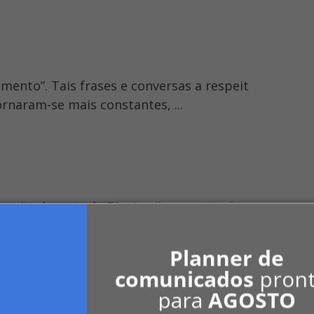
tamento”. Tais frases e conversas a respeit
rnaram-se mais constantes, ...
ção de mais de R$ 13 mil. ... a sorte de e
tamento no andar anterior , ...
Planner de
comunicados
pron
para
AGOSTO