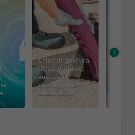
›
Caixa de gordura
da
do condomínio:
:
você está
ara
cuidando bem
s
desse ativo?
PCMSO