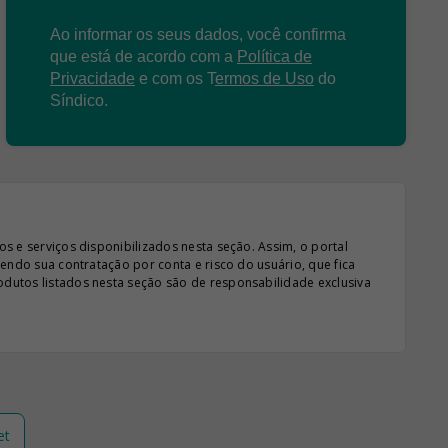
Ao informar os seus dados, você confirma
que está de acordo com a
Política de
Privacidade
e com os
T
ermos de Uso
do
Síndico.
s e serviços disponibilizados nesta seção. Assim, o portal
sendo sua contratação por conta e risco do usuário, que fica
odutos listados nesta seção são de responsabilidade exclusiva
et