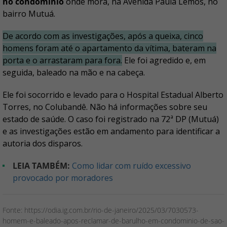
no condomínio
onde mora, na Avenida Paula Lemos, no
bairro Mutuá.
De acordo com as investigações, após a queixa, cinco
homens foram até o apartamento da vítima, bateram na
porta e o arrastaram para fora.
Ele foi agredido e, em
seguida, baleado na mão e na cabeça.
Ele foi socorrido e levado para o Hospital Estadual Alberto
Torres, no Colubandê. Não há informações sobre seu
estado de saúde. O caso foi registrado na 72ª DP (Mutuá)
e as investigações estão em andamento para identificar a
autoria dos disparos.
LEIA TAMBÉM:
Como lidar com ruído excessivo
provocado por moradores
Fonte: https://odia.ig.com.br/rio-de-janeiro/2025/03/7030573-
homem-e-baleado-apos-reclamar-de-barulho-em-condominio-de-sao-