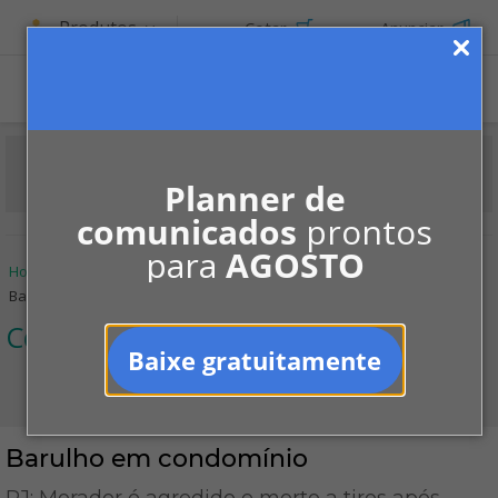
Produtos
Cotar
Anunciar
ASSINE
Planner de
comunicados
prontos
para
AGOSTO
Home
Informe-se
Notícias
Convivência
Barulho em condomínio
Convivência
Baixe gratuitamente
Barulho em condomínio