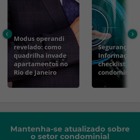
‹
›
Modus operandi
revelado: como
Segurança da
quadrilha invade
Informação:
apartamentos no
checklist par
Rio de Janeiro
condomínios
Mantenha-se atualizado sobre
o setor condominial