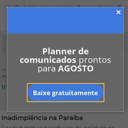
Produtos
Cotar
Anunciar
ASSINE
Planner de
comunicados
prontos
para
AGOSTO
Home
Informe-se
Notícias
Inadimplência
Inadimplência na Paraíba
Inadimplência
Baixe gratuitamente
Inadimplência na Paraíba