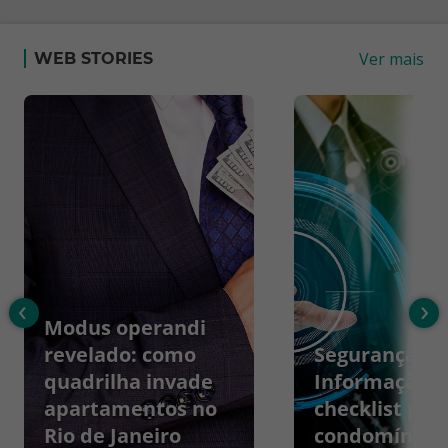
Ver mais
WEB STORIES
‹
›
Modus operandi
revelado: como
Segurança da
quadrilha invade
Informação:
apartamentos no
checklist par
Rio de Janeiro
condomínios