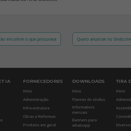
ão encontrei o que procurava
Quero anunciar no SíndicoN
T IA
FORNECEDORES
DOWNLOADS
TIRA 
Início
Início
Início
Administração
Planner do síndico
Adminis
Informativos
Infra-estrutura
Assembl
mensais
Obras e Reformas
Convivê
de
Banners para
Produtos em geral
Diverso
whatsapp