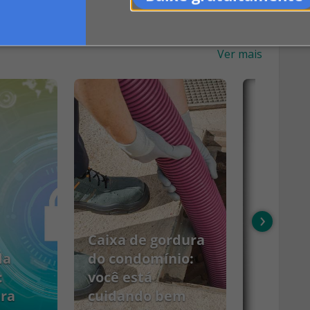
Ver mais
›
Caixa de gordura
da
do condomínio:
:
você está
ara
cuidando bem