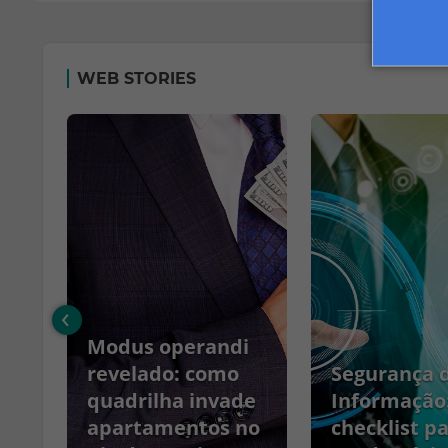
WEB STORIES
‹
Modus operandi
no
revelado: como
Segurança 
quadrilha invade
Informação
apartamentos no
checklist p