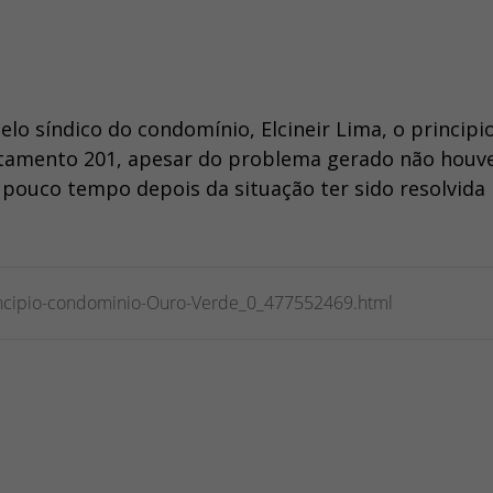
o síndico do condomínio, Elcineir Lima, o principi
rtamento 201, apesar do problema gerado não houv
pouco tempo depois da situação ter sido resolvida
principio-condominio-Ouro-Verde_0_477552469.html