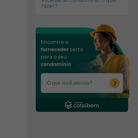
escadas do condomínio, o que
fazer?
Encontre o
fornecedor
certo
para o seu
condomínio