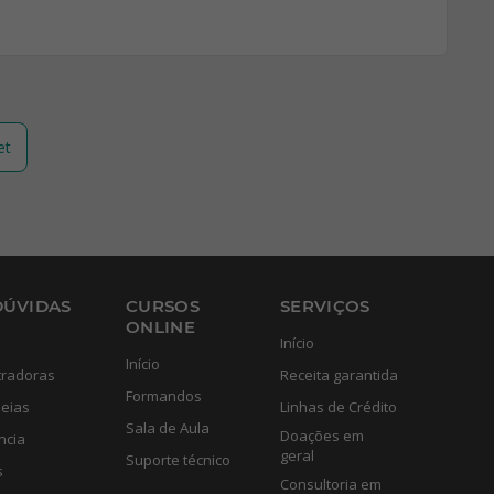
et
DÚVIDAS
CURSOS
SERVIÇOS
ONLINE
Início
Início
tradoras
Receita garantida
Formandos
eias
Linhas de Crédito
Sala de Aula
Doações em
ncia
geral
Suporte técnico
s
Consultoria em