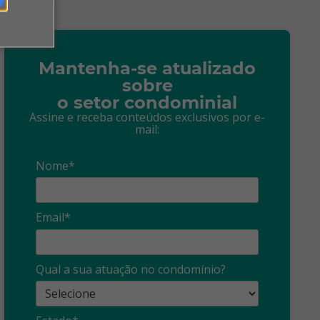
Mantenha-se atualizado
sobre
o setor condominial
Assine e receba conteúdos exclusivos por e-
mail:
Nome*
Email*
Síndico
profissional:
Ina
Qual a sua atuação no condomínio?
cuidado com as
con
propagandas
ent