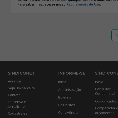
Para saber mais, acesse nosso
Regulamento de Uso
.
N
SINDICONET
INFORME-SE
SÍNDICONE
Anuncie
Início
Início
Seja um parceiro
Consultor
Administração
Condominial
Contato
Boletins
Comunicados
Imprensa e
Colunistas
Jornalismo
Comparador 
Convivência
orçamentos
Cadastre-se