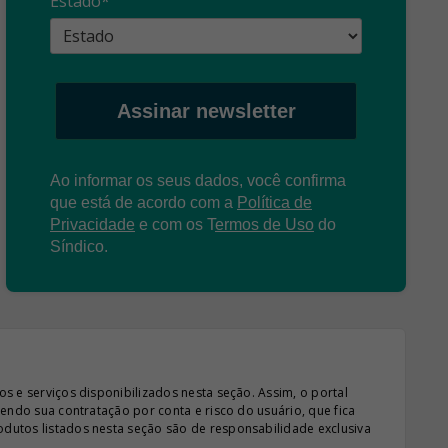
Estado*
: O que é?
enganosas!
pre
Assinar newsletter
Ao informar os seus dados, você confirma
que está de acordo com a
Política de
Privacidade
e com os
T
ermos de Uso
do
Síndico.
s e serviços disponibilizados nesta seção. Assim, o portal
sendo sua contratação por conta e risco do usuário, que fica
odutos listados nesta seção são de responsabilidade exclusiva