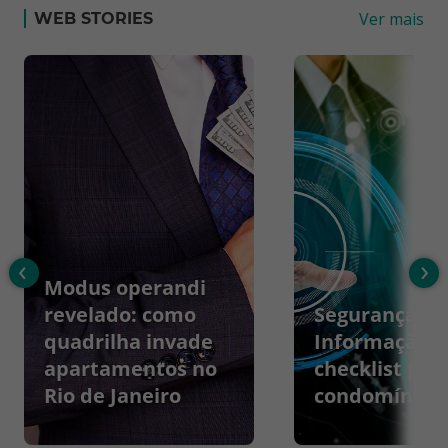
Ver mais
WEB STORIES
‹
›
Modus operandi
revelado: como
Segurança da
quadrilha invade
Informação:
apartamentos no
checklist par
Rio de Janeiro
condomínios