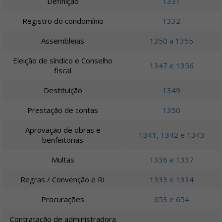
Definição
1331
Registro do condomínio
1332
Assembleias
1350 a 1355
Eleição de síndico e Conselho
1347 e 1356
fiscal
Destituição
1349
Prestação de contas
1350
Aprovação de obras e
1341, 1342 e 1343
benfeitorias
Multas
1336 e 1337
Regras / Convenção e RI
1333 e 1334
Procurações
653 e 654
Contratação de administradora