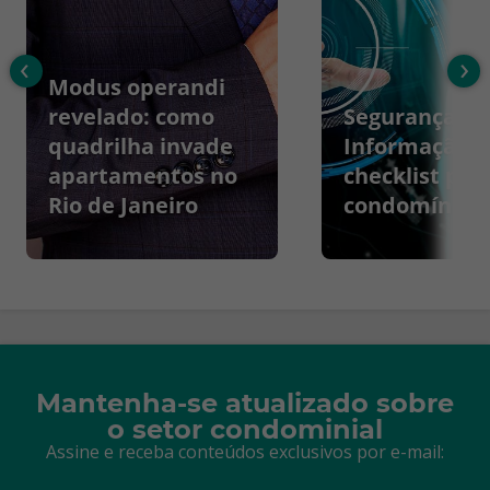
‹
›
Modus operandi
revelado: como
Segurança da
quadrilha invade
Informação:
apartamentos no
checklist par
Rio de Janeiro
condomínios
Mantenha-se atualizado sobre
o setor condominial
Assine e receba conteúdos exclusivos por e-mail: