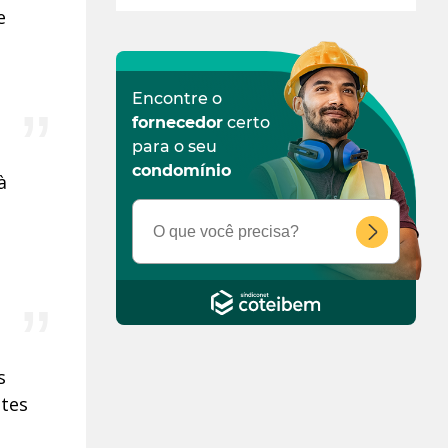
e
Encontre o
fornecedor
certo
para o seu
condomínio
à
s
ntes