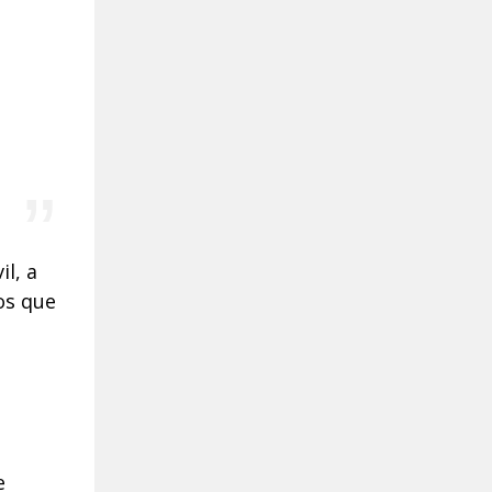
l, a
os que
e