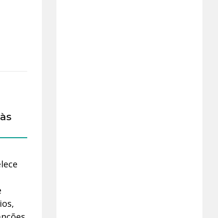
 às
elece
e
ios,
anções