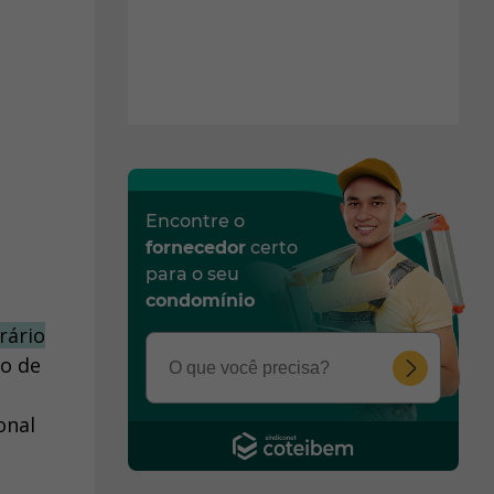
Encontre o
fornecedor
certo
para o seu
condomínio
rário
o de
onal