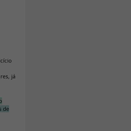
cício
res, já
o
s de