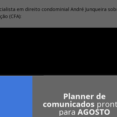
ecialista em direito condominial André Junqueira sob
ção (CFA):
Planner de
comunicados
pron
para
AGOSTO