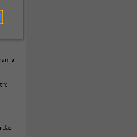
aram a
tre
nidas