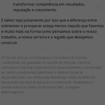
transformar competência em resultados,
reputação e crescimento.
E talvez seja justamente por isso que a diferença entre
sobreviver e prosperar esteja menos naquilo que fazemos
e muito mais na forma como pensamos sobre o nosso
trabalho, a nossa carreira e o legado que desejamos
construir.
(*) Denise Gensas, é Estrategista e Consultora de Carreira
Condominial; pós-graduada em Gestão de Pessoas: Carreiras,
Liderança e Coaching; especialista em desenvolvimento e aceleração
de carreira condominial; palestrante e diretora Social da
Assosíndicos/RS; vice-diretora de Marketing e Mídia da ANACON
(Associação Nacional da Advocacia Condominial). Idealizadora e
coordenadora do Síndico Profissional Talks. Instagram:
@denisegensas