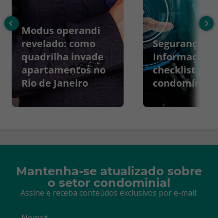
‹
›
Modus operandi
revelado: como
Segurança da
quadrilha invade
Informação:
apartamentos no
checklist par
Rio de Janeiro
condomínios
Mantenha-se atualizado sobre
o setor condominial
Assine e receba conteúdos exclusivos por e-mail:
Nome*