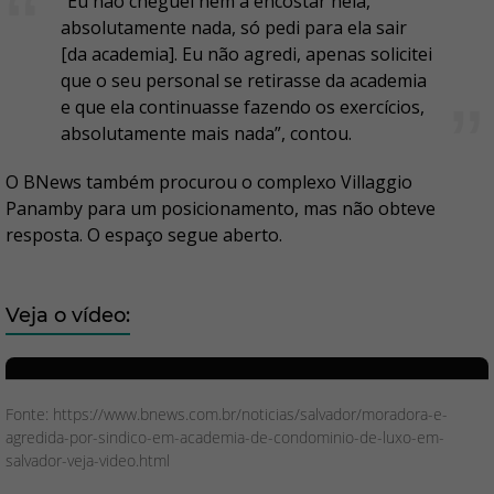
"Eu não cheguei nem a encostar nela,
absolutamente nada, só pedi para ela sair
[da academia]. Eu não agredi, apenas solicitei
que o seu personal se retirasse da academia
e que ela continuasse fazendo os exercícios,
absolutamente mais nada”, contou.
O BNews também procurou o complexo Villaggio
Panamby para um posicionamento, mas não obteve
resposta. O espaço segue aberto.
Veja o vídeo:
Fonte: https://www.bnews.com.br/noticias/salvador/moradora-e-
agredida-por-sindico-em-academia-de-condominio-de-luxo-em-
salvador-veja-video.html