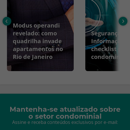
‹
›
Modus operandi
revelado: como
Segurança da
quadrilha invade
Informação:
apartamentos no
checklist par
Rio de Janeiro
condomínios
Mantenha-se atualizado sobre
o setor condominial
Assine e receba conteúdos exclusivos por e-mail: