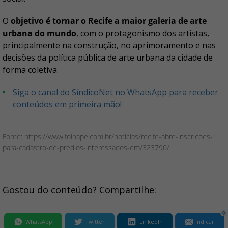
O
objetivo é tornar o Recife a maior galeria de arte
urbana do mundo
, com o protagonismo dos artistas,
principalmente na construção, no aprimoramento e nas
decisões da política pública de arte urbana da cidade de
forma coletiva.
Siga o canal do SíndicoNet no WhatsApp para receber
conteúdos em primeira mão!
Fonte: https://www.folhape.com.br/noticias/recife-abre-inscricoes-
para-cadastro-de-predios-interessados-em/323790/
Gostou do conteúdo? Compartilhe:
0
WhatsApp
Twitter
LinkedIn
Indicar