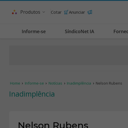
Produtos
Cotar
Anunciar
Informe-se
SíndicoNet IA
Forne
Home
Informe-se
Notícias
Inadimplência
Nelson Rubens
Inadimplência
Nelson Rubens