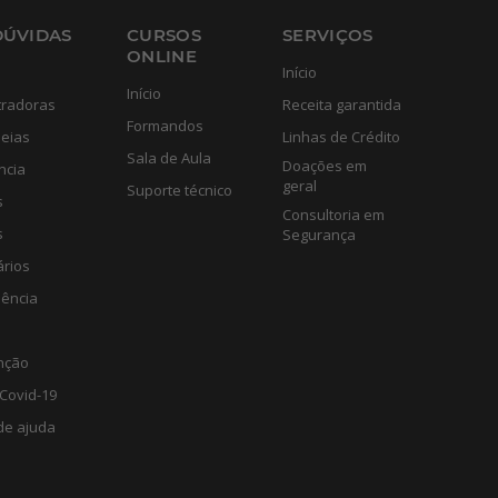
DÚVIDAS
CURSOS
SERVIÇOS
ONLINE
Início
Início
tradoras
Receita garantida
Formandos
eias
Linhas de Crédito
Sala de Aula
Doações em
ncia
geral
Suporte técnico
s
Consultoria em
s
Segurança
ários
lência
nção
Covid-19
de ajuda