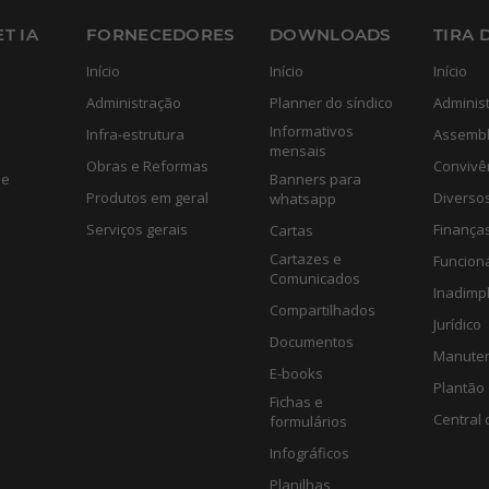
T IA
FORNECEDORES
DOWNLOADS
TIRA 
Início
Início
Início
Administração
Planner do síndico
Adminis
Informativos
Infra-estrutura
Assembl
mensais
Obras e Reformas
Convivê
de
Banners para
Produtos em geral
Diverso
whatsapp
Serviços gerais
Finança
Cartas
Cartazes e
Funcion
Comunicados
Inadimp
Compartilhados
Jurídico
Documentos
Manute
E-books
Plantão 
Fichas e
Central 
formulários
Infográficos
Planilhas