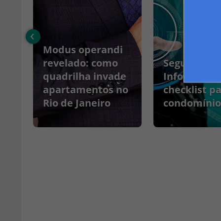
‹
Modus operandi
no
revelado: como
Segurança 
quadrilha invade
Informação
apartamentos no
checklist p
Rio de Janeiro
condomínio