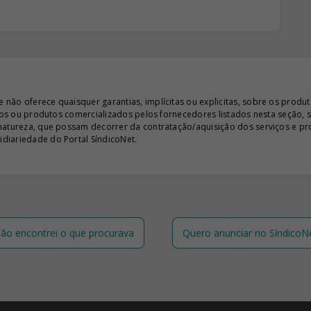
ão oferece quaisquer garantias, implícitas ou explicitas, sobre os produto
iços ou produtos comercializados pelos fornecedores listados nesta seção, 
 natureza, que possam decorrer da contratação/aquisição dos serviços e pr
diariedade do Portal SíndicoNet.
ão encontrei o que procurava
Quero anunciar no SíndicoN