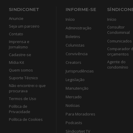
SINDICONET
INFORME-SE
SÍNDICONE
Anuncie
Início
Início
Seja um parceiro
Consultor
Administração
Condominial
Contato
Boletins
Comunicados
Imprensa e
Colunistas
Jornalismo
Comparador 
Convivência
orçamentos
Cadastre-se
Agente do
Mídia Kit
Creators
condomínio
Quem somos
Jurisprudências
Suporte Técnico
Legislação
Não encontrei o que
Manutenção
procurava
Mercado
Termos de Uso
Notícias
Política de
Privacidade
Para Moradores
Política de Cookies
Podcasts
SíndicoNet TV