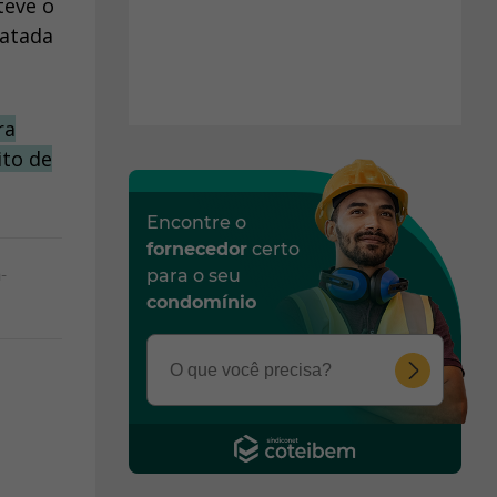
teve o
matada
ra
ito de
Encontre o
fornecedor
certo
-
para o seu
condomínio