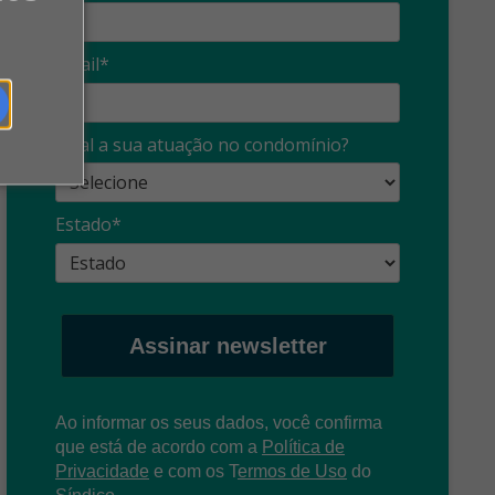
Email*
Síndico
profissional:
Ina
Qual a sua atuação no condomínio?
cuidado com as
con
propagandas
ent
Estado*
: O que é?
enganosas!
pre
Assinar newsletter
Ao informar os seus dados, você confirma
que está de acordo com a
Política de
Privacidade
e com os
T
ermos de Uso
do