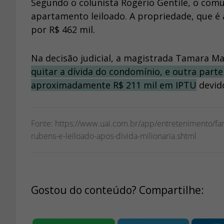
Segundo o colunista Rogério Gentile, o co
apartamento leiloado. A propriedade, que é
por R$ 462 mil.
Na decisão judicial, a magistrada Tamara M
quitar a dívida do condomínio, e outra par
aproximadamente R$ 211 mil em IPTU
devido
Fonte: https://www.uai.com.br/app/entretenimento/f
rubens-e-leiloado-apos-divida-milionaria.shtml
Gostou do conteúdo? Compartilhe: