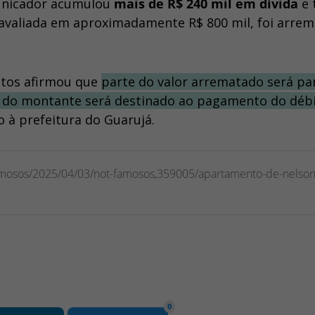
municador acumulou
mais de R$ 240 mil em dívida
e 
 avaliada em aproximadamente R$ 800 mil, foi arre
atos afirmou que
parte do valor arrematado será pa
te do montante será destinado ao pagamento do déb
 à prefeitura do Guarujá.
amosos/2025/04/03/not-famosos,359005/apartamento-de-nelson
0