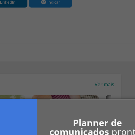
LinkedIn
Indicar
Ver mais
Planner de
comunicados
pron