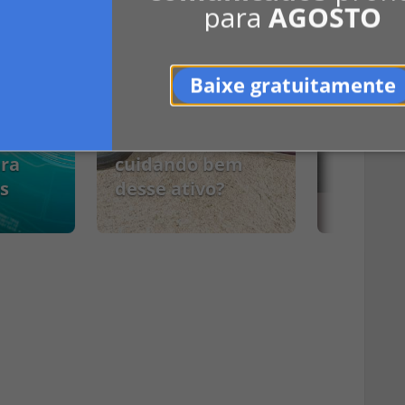
para
AGOSTO
›
Baixe gratuitamente
Caixa de gordura
da
do condomínio:
:
você está
ara
cuidando bem
s
desse ativo?
PCMSO