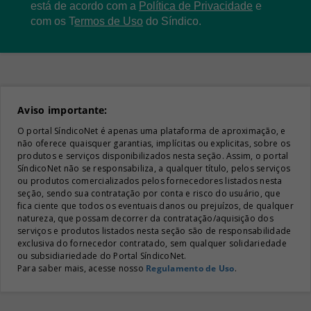
está de acordo com a
Política de Privacidade
e
com os
T
ermos de Uso
do Síndico.
Aviso importante:
O portal SíndicoNet é apenas uma plataforma de aproximação, e
não oferece quaisquer garantias, implícitas ou explicitas, sobre os
produtos e serviços disponibilizados nesta seção. Assim, o portal
SíndicoNet não se responsabiliza, a qualquer título, pelos serviços
ou produtos comercializados pelos fornecedores listados nesta
seção, sendo sua contratação por conta e risco do usuário, que
fica ciente que todos os eventuais danos ou prejuízos, de qualquer
natureza, que possam decorrer da contratação/aquisição dos
serviços e produtos listados nesta seção são de responsabilidade
exclusiva do fornecedor contratado, sem qualquer solidariedade
ou subsidiariedade do Portal SíndicoNet.
Para saber mais, acesse nosso
Regulamento de Uso
.