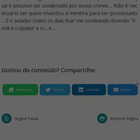
ue é possível ser condenado por esses crimes ... Não é nec
essário ser quem inventou a mentira para ser processado.
... E o zelador todos os dias ficar me zombando dizendo "V
ocê é culpada" e ri.... e ...
Gostou do conteúdo? Compartilhe:
0
WhatsApp
Twitter
LinkedIn
Indicar
Sugerir Pauta
Imprimir Página