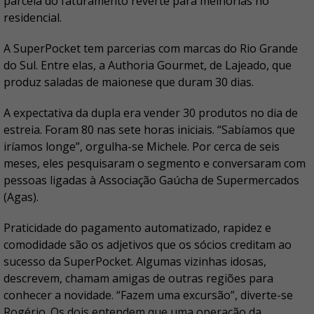
parcela do faturamento reverte para melhorias no
residencial.
A SuperPocket tem parcerias com marcas do Rio Grande
do Sul. Entre elas, a Authoria Gourmet, de Lajeado, que
produz saladas de maionese que duram 30 dias.
A expectativa da dupla era vender 30 produtos no dia de
estreia. Foram 80 nas sete horas iniciais. “Sabíamos que
iríamos longe”, orgulha-se Michele. Por cerca de seis
meses, eles pesquisaram o segmento e conversaram com
pessoas ligadas à Associação Gaúcha de Supermercados
(Agas).
Praticidade do pagamento automatizado, rapidez e
comodidade são os adjetivos que os sócios creditam ao
sucesso da SuperPocket. Algumas vizinhas idosas,
descrevem, chamam amigas de outras regiões para
conhecer a novidade. “Fazem uma excursão”, diverte-se
Rogério. Os dois entendem que uma operação da