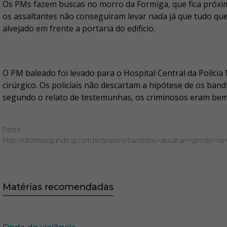
Os PMs fazem buscas no morro da Formiga, que fica próximo
os assaltantes não conseguiram levar nada já que tudo que 
alvejado em frente a portaria do edificio.
O PM baleado foi levado para o Hospital Central da Polícia
cirúrgico. Os policiais não descartam a hipótese de os ba
segundo o relato de testemunhas, os criminosos eram bem
Fonte:
http://ultimosegundo.ig.com.br/brasil/rj/bandidos+assaltam+predio+
Matérias recomendadas