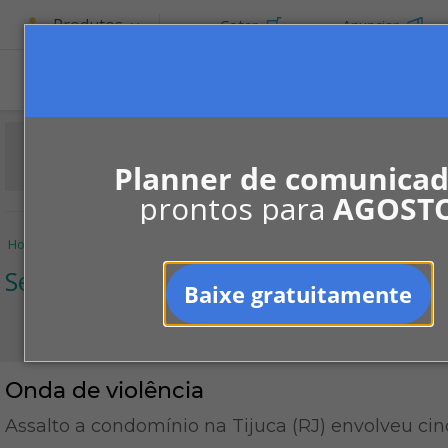
Produtos
Cotar
Anunciar
ASSINE
Planner de comunica
prontos para
AGOST
Home
Informe-se
Notícias
Segurança
Onda de violência
Segurança
Baixe gratuitamente
Onda de violência
Assalto a condomínio na Tijuca (RJ) envolveu c