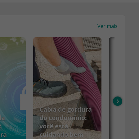
Ver mais
›
Caixa de gordura
da
do condomínio:
:
você está
ara
cuidando bem