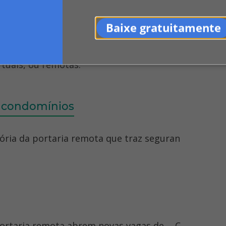
u remota em condomínios ...
Baixe gratuitamente
 nível de segurança e redução de custos.
rtuais, ou remotas.
m condomínios
tória da portaria remota que traz seguran
ortaria remota abrem novas vagas de ... C