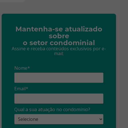
Mantenha-se atualizado
sobre
o setor condominial
Assine e receba conteúdos exclusivos por e-
mail:
Nome*
Email*
Síndico
profissional:
Ina
Qual a sua atuação no condomínio?
cuidado com as
con
propagandas
ent