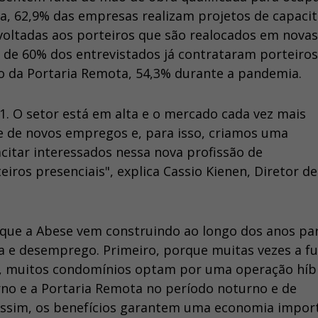
na, 62,9% das empresas realizam projetos de capaci
 voltadas aos porteiros que são realocados em novas
 de 60% dos entrevistados já contrataram porteiro
o da Portaria Remota, 54,3% durante a pandemia.
. O setor está em alta e o mercado cada vez mais
 de novos empregos e, para isso, criamos uma
itar interessados nessa nova profissão de
iros presenciais", explica Cassio Kienen, Diretor de
ue a Abese vem construindo ao longo dos anos pa
ta e desemprego. Primeiro, porque muitas vezes a f
, muitos condomínios optam por uma operação híbr
rno e a Portaria Remota no período noturno e de
sim, os benefícios garantem uma economia impor