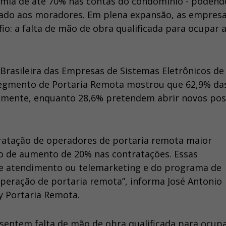
omia de até 70% nas contas do condomínio - podend
sado aos moradores. Em plena expansão, as empres
o: a falta de mão de obra qualificada para ocupar 
Brasileira das Empresas de Sistemas Eletrônicos de
segmento de Portaria Remota mostrou que 62,9% da
amente, enquanto 28,6% pretendem abrir novos pos
tratação de operadores de portaria remota maior
o de aumento de 20% nas contratações. Essas
de atendimento ou telemarketing e do programa de
 operação de portaria remota”, informa José Antonio
y Portaria Remota.
entem falta de mão de obra qualificada para ocupa