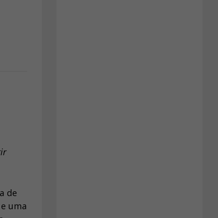
ir
a de
que uma