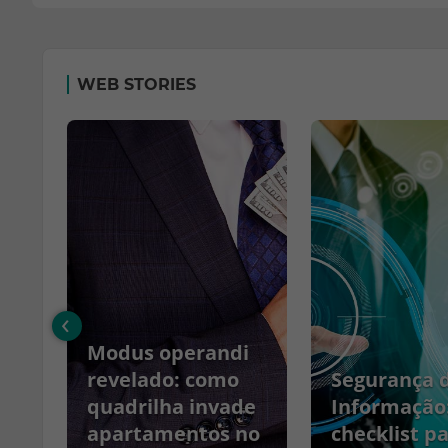
WEB STORIES
‹
Modus operandi
no
revelado: como
Segurança 
quadrilha invade
Informação
apartamentos no
checklist p