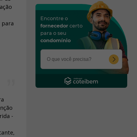
tação
Encontre o
s para
fornecedor
certo
para o seu
condomínio
ra
unção
ida -
tante,