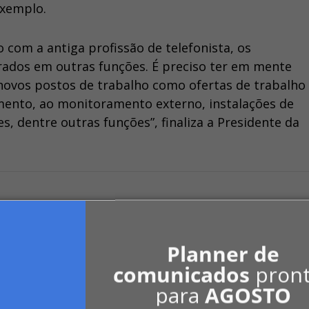
exemplo.
o com a antiga profissão de telefonista, os
rados em outras funções. É preciso ter em mente
novos postos de trabalho como ofertas de trabalho
mento, ao monitoramento externo, instalações de
, dentre outras funções”, finaliza a Presidente da
Planner de
comunicados
pron
para
AGOSTO