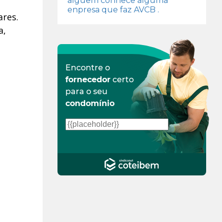
alguem conhece alguma
enpresa que faz AVCB .
ares.
a,
Encontre o
fornecedor
certo
para o seu
condomínio