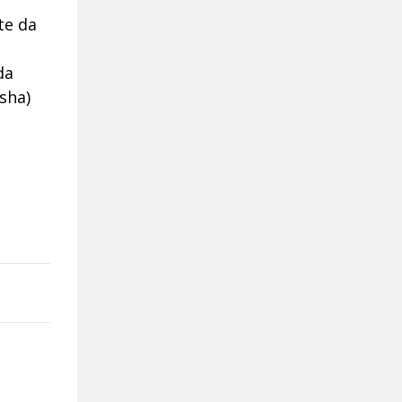
te da
da
sha)