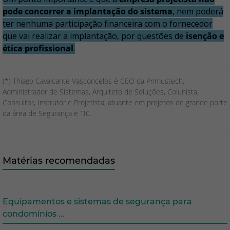
pode concorrer a implantação do sistema
, nem poderá
ter nenhuma participação financeira com o fornecedor
que vai realizar a implantação, por questões de
isenção e
ética profissional
.
(*) Thiago Cavalcante Vasconcelos é CEO da Primustech,
Administrador de Sistemas, Arquiteto de Soluções, Colunista,
Consultor, Instrutor e Projetista, atuante em projetos de grande porte
da área de Segurança e TIC.
Matérias recomendadas
Equipamentos e sistemas de segurança para
condomínios ...