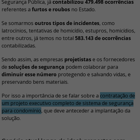
Segurança Pública, já
contabilizou 479.498 ocorrências
referentes a
furtos e roubos
no Estado.
Se somarmos
outros tipos de incidentes
, como
latrocínios, tentativas de homicídio, estupros, homicídios,
entre outros, já temos no total
583.143 de ocorrências
contabilizadas.
Sendo assim, as empresas
projetistas
e os fornecedores
de
soluções de segurança
podem colaborar para
diminuir esse número
protegendo e salvando vidas, e
preservando bens materiais.
Por isso a importância de se falar sobre a
contratação de
um projeto executivo completo de sistema de segurança
para condomínio
, que deve anteceder a implantação da
solução.