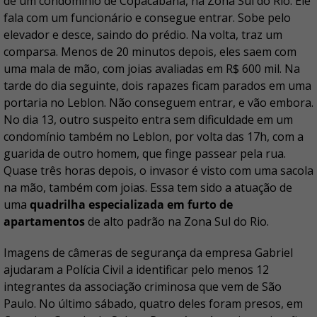
de um condomínio de Copacabana, na Zona Sul do Rio. Ele
fala com um funcionário e consegue entrar. Sobe pelo
elevador e desce, saindo do prédio. Na volta, traz um
comparsa. Menos de 20 minutos depois, eles saem com
uma mala de mão, com joias avaliadas em R$ 600 mil. Na
tarde do dia seguinte, dois rapazes ficam parados em uma
portaria no Leblon. Não conseguem entrar, e vão embora.
No dia 13, outro suspeito entra sem dificuldade em um
condomínio também no Leblon, por volta das 17h, com a
guarida de outro homem, que finge passear pela rua.
Quase três horas depois, o invasor é visto com uma sacola
na mão, também com joias. Essa tem sido a atuação de
uma
quadrilha especializada em furto de
apartamentos
de alto padrão na Zona Sul do Rio.
Imagens de câmeras de segurança da empresa Gabriel
ajudaram a Polícia Civil a identificar
pelo menos 12
integrantes da associação criminosa que vem de São
Paulo. No último sábado, quatro deles foram presos, em