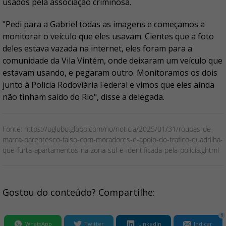
usados pela associação criminosa.
"Pedi para a Gabriel todas as imagens e começamos a
monitorar o veículo que eles usavam. Cientes que a foto
deles estava vazada na internet, eles foram para a
comunidade da Vila Vintém, onde deixaram um veículo que
estavam usando, e pegaram outro. Monitoramos os dois
junto à Polícia Rodoviária Federal e vimos que eles ainda
não tinham saído do Rio", disse a delegada.
Fonte: https://oglobo.globo.com/rio/noticia/2025/01/31/roupas-de-
marca-parentesco-falso-com-moradores-e-apoio-do-trafico-quadrilha-
que-furta-apartamentos-na-zona-sul-e-identificada-pela-policia.ghtml
Gostou do conteúdo? Compartilhe:
1
WhatsApp
Twitter
LinkedIn
Indicar