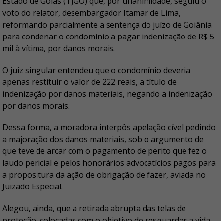
Estado de Goiás (TJGO) que, por unanimidade, seguiu o
voto do relator, desembargador Itamar de Lima,
reformando parcialmente a sentença do juízo de Goiânia
para condenar o condomínio a pagar indenização de R$ 5
mil à vítima, por danos morais.
O juiz singular entendeu que o condomínio deveria
apenas restituir o valor de 222 reais, a título de
indenização por danos materiais, negando a indenização
por danos morais.
Dessa forma, a moradora interpôs apelação cível pedindo
a majoração dos danos materiais, sob o argumento de
que teve de arcar com o pagamento de perito que fez o
laudo pericial e pelos honorários advocatícios pagos para
a propositura da ação de obrigação de fazer, aviada no
Juizado Especial.
Alegou, ainda, que a retirada abrupta das telas de
proteção, colocadas com o objetivo de resguardar a vida