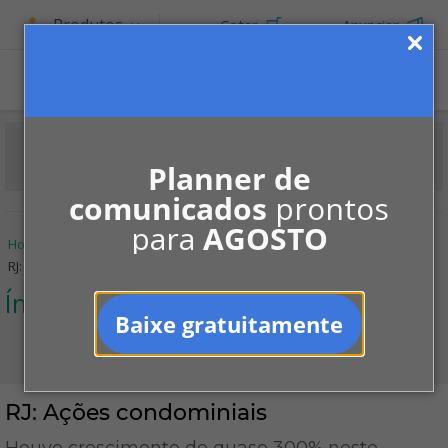
Produtos
Cotar
Anunciar
Planner de
comunicados
prontos
para
AGOSTO
Home
Informe-se
Mercado
Índices Condominiais
RJ: Ações condominiais
Índices Condominiais
Baixe gratuitamente
RJ: Ações condominiais