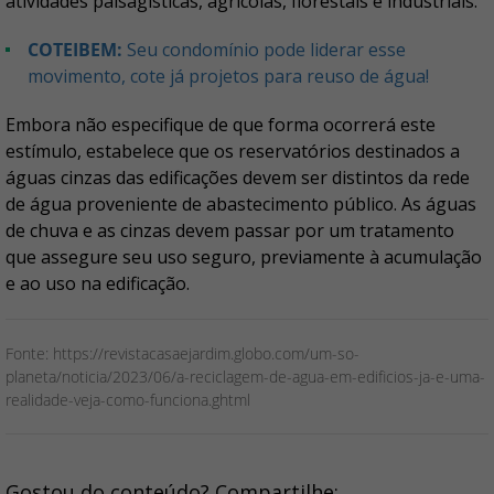
atividades paisagísticas, agrícolas, florestais e industriais.
COTEIBEM:
Seu condomínio pode liderar esse
movimento, cote já projetos para reuso de água!
Embora não especifique de que forma ocorrerá este
estímulo, estabelece que os reservatórios destinados a
águas cinzas das edificações devem ser distintos da rede
de água proveniente de abastecimento público. As águas
de chuva e as cinzas devem passar por um tratamento
que assegure seu uso seguro, previamente à acumulação
e ao uso na edificação.
Fonte: https://revistacasaejardim.globo.com/um-so-
planeta/noticia/2023/06/a-reciclagem-de-agua-em-edificios-ja-e-uma-
realidade-veja-como-funciona.ghtml
Gostou do conteúdo? Compartilhe: