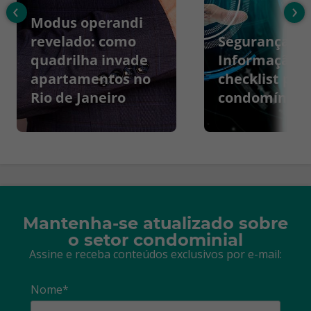
‹
›
Modus operandi
revelado: como
Segurança da
quadrilha invade
Informação:
apartamentos no
checklist par
Rio de Janeiro
condomínios
Mantenha-se atualizado sobre
o setor condominial
Assine e receba conteúdos exclusivos por e-mail:
Nome*