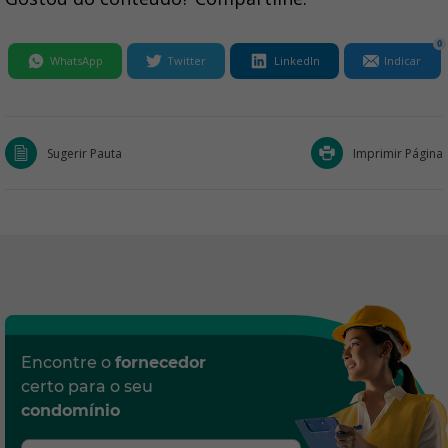
0
WhatsApp
Twitter
LinkedIn
Indicar
Sugerir Pauta
Imprimir Página
Encontre o
fornecedor
certo para o seu
condomínio