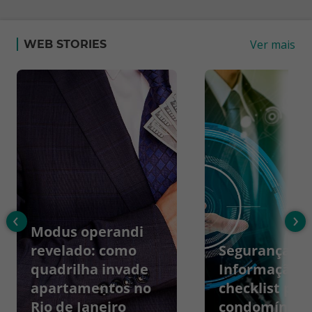
Ver mais
WEB STORIES
‹
›
Modus operandi
revelado: como
Segurança da
quadrilha invade
Informação:
apartamentos no
checklist par
Rio de Janeiro
condomínios