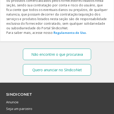
ou produtos comercializados pelos fornecedores listados nesta
seção, sendo sua contratação por conta e risco do usuário, que
fica ciente que todos os eventuais danos ou prejuízos, de qualquer
natureza, que possam decorrer da contratação/aquisição dos
serviços e produtos listados nesta seção são de responsabilidade
exclusiva do fornecedor contratado, sem qualquer solidariedade
ou subsidiariedade do Portal SíndicoNet.
Para saber mais, acesse nosso
Regulamento de Uso
.
Não encontrei o que procurava
Quero anunciar no SíndicoNet
SINDICONET
Anuncie
Seja um parceiro