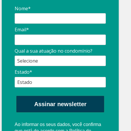
Nome*
Email*
Síndico
profissional:
Ina
Qual a sua atuação no condomínio?
cuidado com as
con
propagandas
ent
Estado*
: O que é?
enganosas!
pre
Assinar newsletter
Ao informar os seus dados, você confirma
que está de acordo com a
Política de