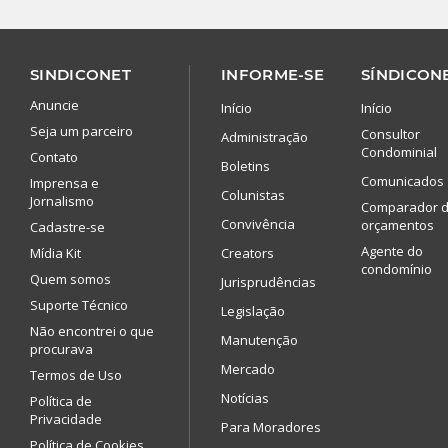
SINDICONET
INFORME-SE
SÍNDICONE
Anuncie
Início
Início
Seja um parceiro
Consultor
Administração
Condominial
Contato
Boletins
Comunicados
Imprensa e
Colunistas
Jornalismo
Comparador 
Convivência
orçamentos
Cadastre-se
Agente do
Mídia Kit
Creators
condomínio
Quem somos
Jurisprudências
Suporte Técnico
Legislação
Não encontrei o que
Manutenção
procurava
Mercado
Termos de Uso
Notícias
Política de
Privacidade
Para Moradores
Política de Cookies