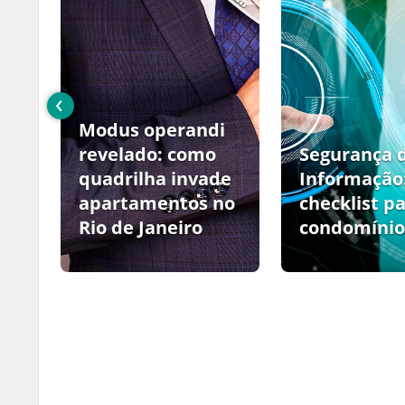
‹
Modus operandi
no
revelado: como
Segurança 
quadrilha invade
Informação
apartamentos no
checklist p
Rio de Janeiro
condomínio