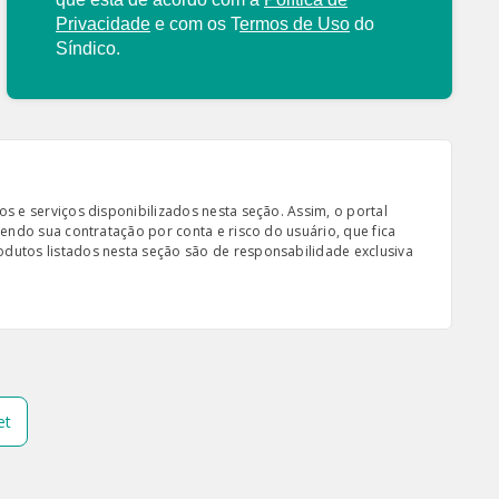
Privacidade
e com os
T
ermos de Uso
do
Síndico.
s e serviços disponibilizados nesta seção. Assim, o portal
sendo sua contratação por conta e risco do usuário, que fica
odutos listados nesta seção são de responsabilidade exclusiva
et