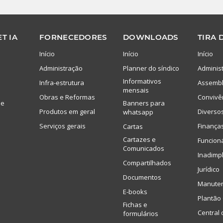
T IA
FORNECEDORES
DOWNLOADS
TIRA 
Início
Início
Início
Administração
Planner do síndico
Adminis
Informativos
Infra-estrutura
Assembl
mensais
Obras e Reformas
Convivê
de
Banners para
Produtos em geral
Diverso
whatsapp
Serviços gerais
Finança
Cartas
Cartazes e
Funcion
Comunicados
Inadimp
Compartilhados
Jurídico
Documentos
Manute
E-books
Plantão 
Fichas e
Central 
formulários