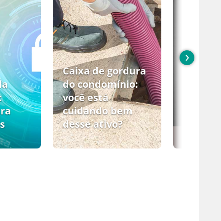
›
Caixa de gordura
da
do condomínio:
:
você está
ara
cuidando bem
s
desse ativo?
PCMSO