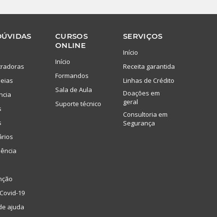
DÚVIDAS
CURSOS
SERVIÇOS
ONLINE
Início
Início
tradoras
Receita garantida
Formandos
eias
Linhas de Crédito
Sala de Aula
Doações em
ncia
geral
Suporte técnico
s
Consultoria em
s
Segurança
ários
lência
nção
Covid-19
de ajuda