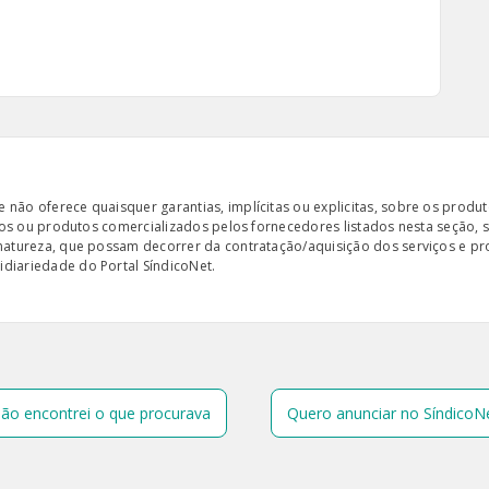
ão oferece quaisquer garantias, implícitas ou explicitas, sobre os produto
iços ou produtos comercializados pelos fornecedores listados nesta seção, 
 natureza, que possam decorrer da contratação/aquisição dos serviços e pr
diariedade do Portal SíndicoNet.
ão encontrei o que procurava
Quero anunciar no SíndicoN