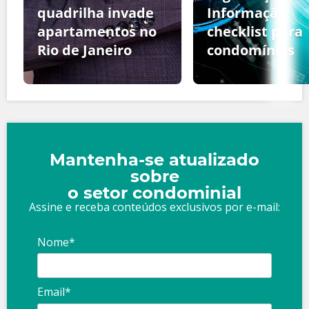
quadrilha invade
Informação:
apartamentos no
checklist para
Rio de Janeiro
condomínios
Mantenha-se atualizado
sobre
o setor condominial
Assine e receba conteúdos exclusivos por e-mail:
Nome*
Email*