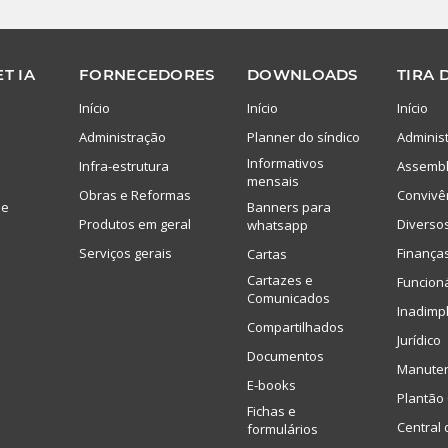
T IA
FORNECEDORES
DOWNLOADS
TIRA 
Início
Início
Início
Administração
Planner do síndico
Adminis
Informativos
Infra-estrutura
Assembl
mensais
Obras e Reformas
Convivê
de
Banners para
Produtos em geral
Diverso
whatsapp
Serviços gerais
Finança
Cartas
Cartazes e
Funcion
Comunicados
Inadimp
Compartilhados
Jurídico
Documentos
Manute
E-books
Plantão 
Fichas e
Central 
formulários