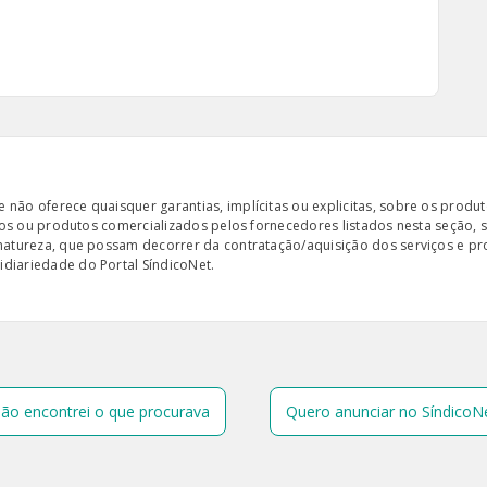
ão oferece quaisquer garantias, implícitas ou explicitas, sobre os produto
iços ou produtos comercializados pelos fornecedores listados nesta seção, 
 natureza, que possam decorrer da contratação/aquisição dos serviços e pr
diariedade do Portal SíndicoNet.
ão encontrei o que procurava
Quero anunciar no SíndicoN