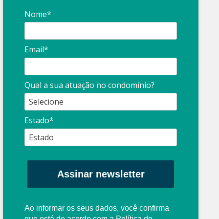
Nome*
Email*
Síndico
profissional:
Ina
Qual a sua atuação no condomínio?
cuidado com as
con
propagandas
ent
Estado*
: O que é?
enganosas!
pre
Assinar newsletter
Ao informar os seus dados, você confirma
que está de acordo com a
Política de