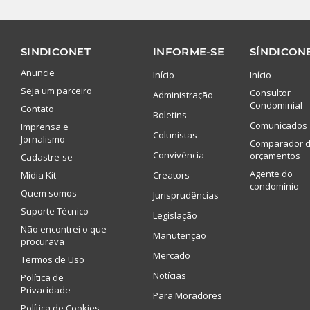
SINDICONET
INFORME-SE
SÍNDICONE
Anuncie
Início
Início
Seja um parceiro
Consultor
Administração
Condominial
Contato
Boletins
Comunicados
Imprensa e
Colunistas
Jornalismo
Comparador 
Convivência
orçamentos
Cadastre-se
Agente do
Mídia Kit
Creators
condomínio
Quem somos
Jurisprudências
Suporte Técnico
Legislação
Não encontrei o que
Manutenção
procurava
Mercado
Termos de Uso
Notícias
Política de
Privacidade
Para Moradores
Política de Cookies