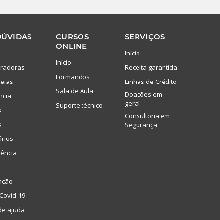
DÚVIDAS
CURSOS
SERVIÇOS
ONLINE
Início
Início
tradoras
Receita garantida
Formandos
eias
Linhas de Crédito
Sala de Aula
Doações em
ncia
geral
Suporte técnico
s
Consultoria em
s
Segurança
ários
lência
nção
Covid-19
de ajuda