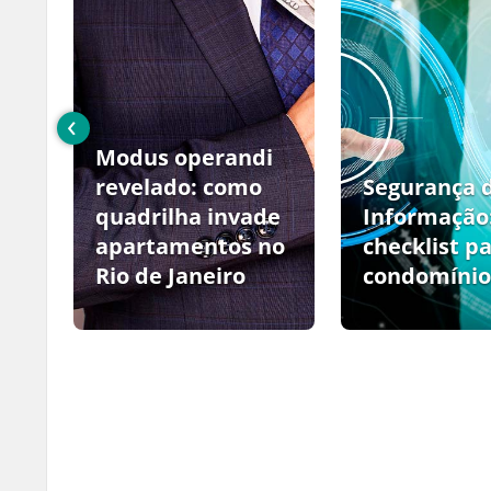
‹
Modus operandi
no
revelado: como
Segurança 
quadrilha invade
Informação
apartamentos no
checklist p
Rio de Janeiro
condomínio