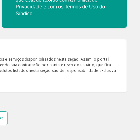
Privacidade
e com os
T
ermos de Uso
do
Síndico.
s e serviços disponibilizados nesta seção. Assim, o portal
sendo sua contratação por conta e risco do usuário, que fica
odutos listados nesta seção são de responsabilidade exclusiva
et