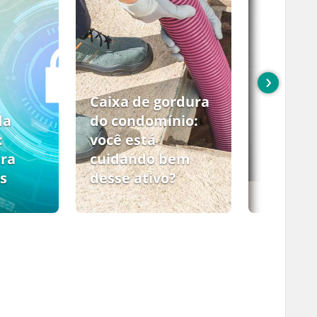
›
Caixa de gordura
da
do condomínio:
:
você está
ara
cuidando bem
s
desse ativo?
PCMSO