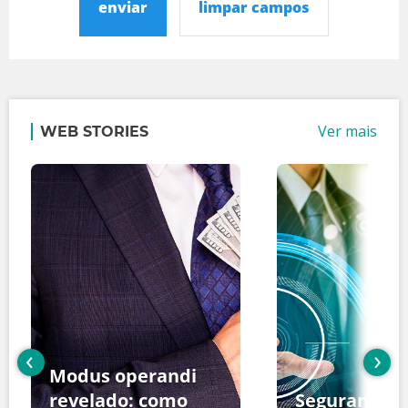
enviar
limpar campos
Ver mais
WEB STORIES
‹
›
Modus operandi
revelado: como
Segurança d