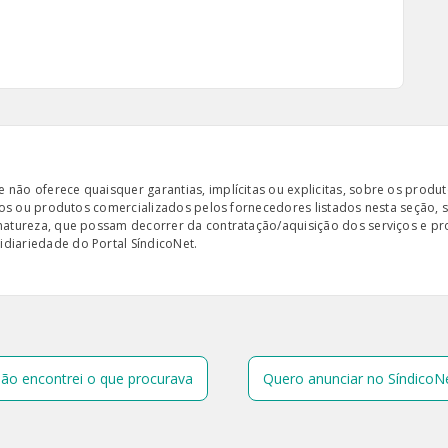
ão oferece quaisquer garantias, implícitas ou explicitas, sobre os produto
iços ou produtos comercializados pelos fornecedores listados nesta seção, 
 natureza, que possam decorrer da contratação/aquisição dos serviços e pr
diariedade do Portal SíndicoNet.
ão encontrei o que procurava
Quero anunciar no SíndicoN