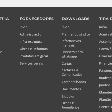
T IA
FORNECEDORES
DOWNLOADS
TIRA 
Início
Início
Início
Administração
Planner do síndico
Adminis
Informativos
Infra-estrutura
Assembl
mensais
Obras e Reformas
Convivê
de
Banners para
Produtos em geral
Diverso
whatsapp
Serviços gerais
Finança
Cartas
Cartazes e
Funcion
Comunicados
Inadimp
Compartilhados
Jurídico
Documentos
Manute
E-books
Plantão 
Fichas e
Central 
formulários