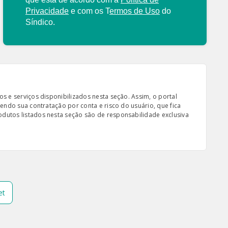
Privacidade
e com os
T
ermos de Uso
do
Síndico.
s e serviços disponibilizados nesta seção. Assim, o portal
sendo sua contratação por conta e risco do usuário, que fica
odutos listados nesta seção são de responsabilidade exclusiva
et