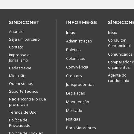
SINDICONET
INFORME-SE
SÍNDICONE
Anuncie
Início
Início
Seja um parceiro
Consultor
Administração
Condominial
Contato
Boletins
Comunicados
Imprensa e
Colunistas
Jornalismo
Comparador 
Convivência
orçamentos
Cadastre-se
Agente do
Mídia Kit
Creators
condomínio
Quem somos
Jurisprudências
Suporte Técnico
Legislação
Não encontrei o que
Manutenção
procurava
Mercado
Termos de Uso
Notícias
Política de
Privacidade
Para Moradores
Política de Cookies