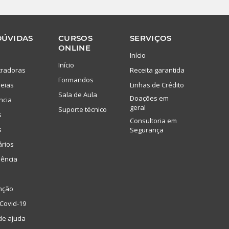
DÚVIDAS
CURSOS
SERVIÇOS
ONLINE
Início
Início
tradoras
Receita garantida
Formandos
eias
Linhas de Crédito
Sala de Aula
Doações em
ncia
geral
Suporte técnico
s
Consultoria em
s
Segurança
ários
lência
nção
Covid-19
de ajuda