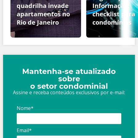
quadrilha invade
Informação:
apartamentos no
checklist para
Rio de Janeiro
condomínios
Mantenha-se atualizado
sobre
o setor condominial
Assine e receba conteúdos exclusivos por e-mail:
Nome*
Email*