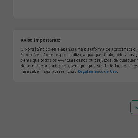
Aviso importante:
O portal SíndicoNet é apenas uma plataforma de aproximação, e n
SíndicoNet não se responsabiliza, a qualquer título, pelos serv
ciente que todos os eventuais danos ou prejuízos, de qualquer
do fornecedor contratado, sem qualquer solidariedade ou subsi
Para saber mais, acesse nosso
Regulamento de Uso
.
N