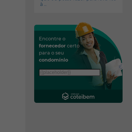
à ...
Encontre o
fornecedor
certo
para o seu
condomínio