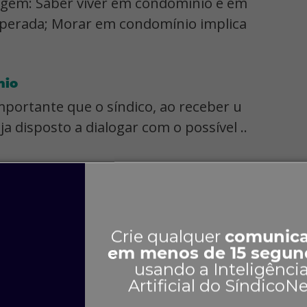
rtagem: Saber viver em condomínio e em
superada; Morar em condomínio implica
nio
importante que o síndico, ao receber u
 disposto a dialogar com o possível ..
ondomínio ... administradora de condo
bem em um condomínio é ter bom sens
Crie qualquer
comunic
em menos de 15 segun
usando a Inteligênci
Artificial do SíndicoN