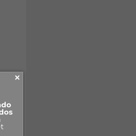
ado
dos
a
et