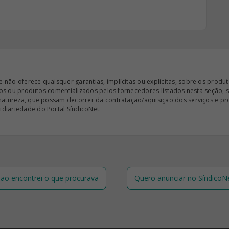
ão oferece quaisquer garantias, implícitas ou explicitas, sobre os produto
iços ou produtos comercializados pelos fornecedores listados nesta seção, 
 natureza, que possam decorrer da contratação/aquisição dos serviços e pr
diariedade do Portal SíndicoNet.
ão encontrei o que procurava
Quero anunciar no SíndicoN