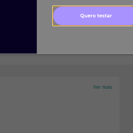
Quero testar
1
LinkedIn
Indicar
Ver mais