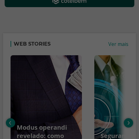
Ver mais
WEB STORIES
‹
›
Modus operandi
revelado: como
Segurança d