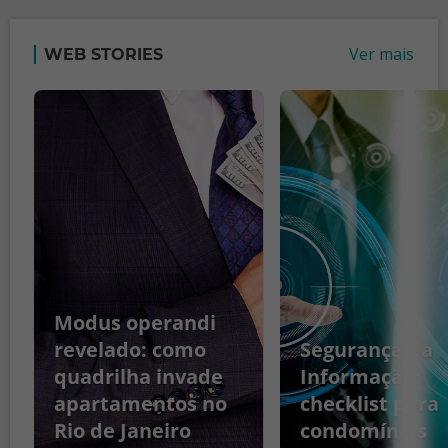
Ver mais
WEB STORIES
Modus operandi
revelado: como
Segurança da
quadrilha invade
Informação:
apartamentos no
checklist para
Rio de Janeiro
condomínios