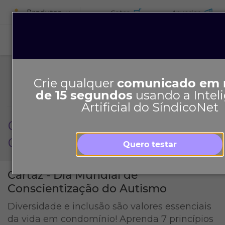
Produtos
Cotar
Anunciar
Crie qualquer
comunicado em
de 15 segundos
usando a Intel
Artificial do SíndicoNet
Cartaz: Dia Mundial de
Conscientização do Autismo
Quero testar
Cartaz - Dia Mundial de
Conscientização do Autismo
Diversidade e inclusão são valores essenciais
da vida em condomínio! Aprenda 7 princípios