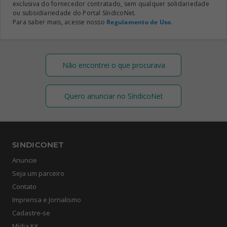
exclusiva do fornecedor contratado, sem qualquer solidariedade
ou subsidiariedade do Portal SíndicoNet.
Para saber mais, acesse nosso
Regulamento de Uso
.
Não encontrei o que procurava
Quero anunciar no SíndicoNet
SINDICONET
Anuncie
Seja um parceiro
Contato
Imprensa e Jornalismo
Cadastre-se
Mídia Kit