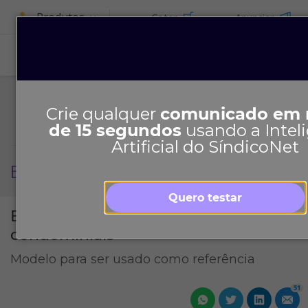
Produtos
Cotar
Anunciar
ASSINE
Crie qualquer
comunicado em
de 15 segundos
usando a Intel
Artificial do SíndicoNet
Edital de convocação
Quero testar
Edital de convocação de assembleias
condominiais
Modelo para ser usado como referência
51