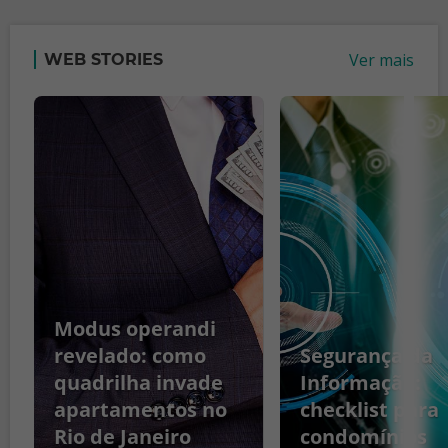
Ver mais
WEB STORIES
Modus operandi
revelado: como
Segurança da
quadrilha invade
Informação:
apartamentos no
checklist para
Rio de Janeiro
condomínios