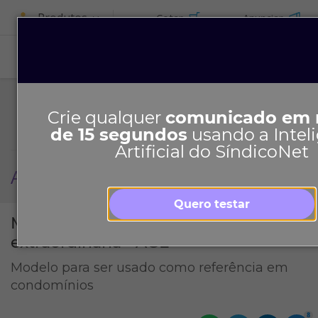
Produtos
Cotar
Anunciar
ASSINE
Crie qualquer
comunicado em
de 15 segundos
usando a Intel
Artificial do SíndicoNet
Ata de assembleia extraordinária
Quero testar
Modelo de Ata de assembleia geral
extraordinária - AGE
Modelo para ser usado como referência em
condomínios
8